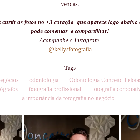
vendas.
curtir as fotos no <3 coração que aparece logo abaixo
pode comentar e compartilhar!
Acompanhe o Instagram
@kellysfotografia
Tags
negócios
odontologia
Odontologia Conceito Pelota
tógrafos
fotografia profissional
fotografia corporati
a importância da fotografia no negócio