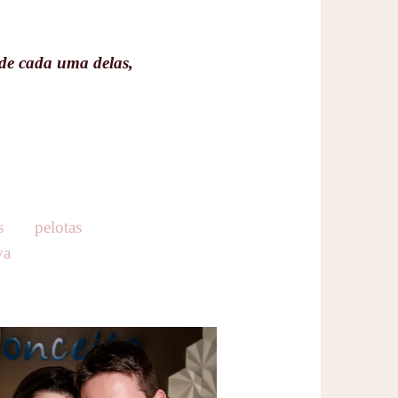
 de cada uma delas,
s
pelotas
va