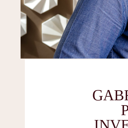
GABR
INV