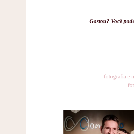
Gostou? Você pode 
fotografia e 
fo