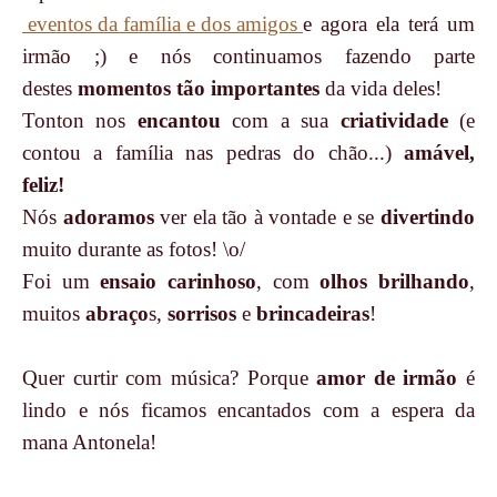
eventos da família e dos amigos
e agora ela terá um
irmão ;) e nós continuamos fazendo parte
destes
momentos tão importantes
da vida deles!
Tonton nos
encantou
com a sua
criatividade
(e
contou a família nas pedras do chão...)
amável,
feliz!
Nós
adoramos
ver ela tão à vontade e se
divertindo
muito durante as fotos! \o/
Foi um
ensaio carinhoso
, com
olhos brilhando
,
muitos
abraço
s,
sorrisos
e
brincadeiras
!
Quer curtir com música? Porque
amor de irmão
é
lindo e nós ficamos encantados com a espera da
mana Antonela!