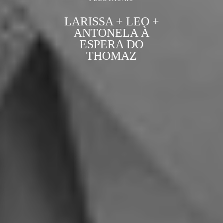
LARISSA + LEO +
ANTONELA À
ESPERA DO
THOMAZ