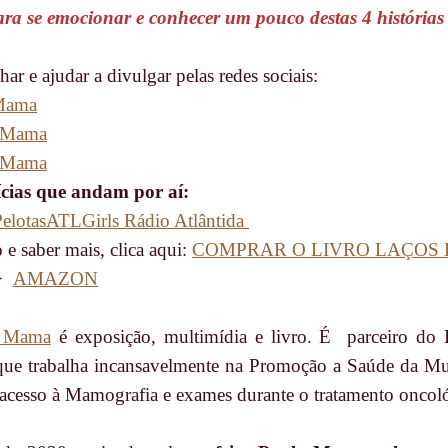
para se emocionar e conhecer um pouco destas 4 histórias 
r e ajudar a divulgar pelas redes sociais:
 Mama
a Mama
a Mama
cias que andam por aí:
elotas
ATLGirls Rádio Atlântida
 e saber mais, clica aqui:
COMPRAR O LIVRO LAÇOS
>>
AMAZON
a Mama
é exposição, multimídia e livro. É parceiro do
que trabalha incansavelmente na Promoção a Saúde da M
acesso à Mamografia e exames durante o tratamento oncol