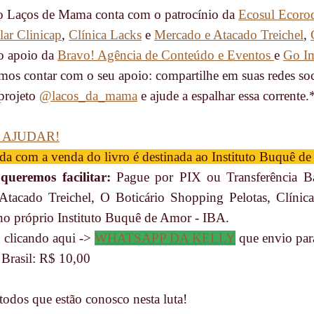
o Laços de Mama conta com o patrocínio da
Ecosul Ecoro
ar Clinicap
,
Clínica Lacks
e
Mercado e Atacado Treichel
,
o apoio da
Bravo! Agência de Conteúdo e Eventos
e
Go I
s contar com o seu apoio: compartilhe em suas redes soc
projeto
@lacos_da_mama
e ajude a espalhar essa corrente.
 AJUDAR!
da com a venda do livro é destinada ao Instituto Buquê d
ueremos facilitar:
Pague por PIX ou Transferência B
Atacado Treichel, O Boticário Shopping Pelotas, Clínica
no próprio Instituto Buquê de Amor - IBA.
 clicando aqui ->
WHATSAPP DA KELLY
que envio par
 Brasil: R$ 10,00
todos que estão conosco nesta luta!