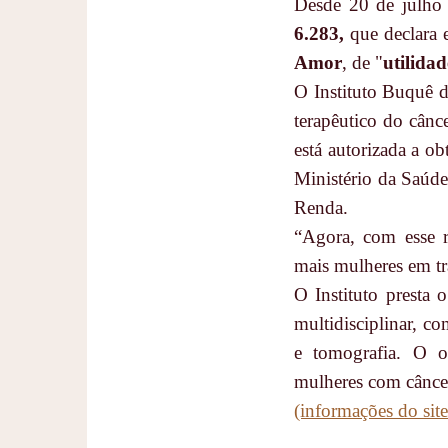
Desde 20 de julho
6.283,
que declara e
Amor
, de "
utilida
O Instituto Buquê 
terapêutico do cânc
está autorizada a o
Ministério da Saúde
Renda.
“Agora, com esse r
mais mulheres em t
O Instituto presta 
multidisciplinar, co
e tomografia. O ob
mulheres com cânce
(informações do site