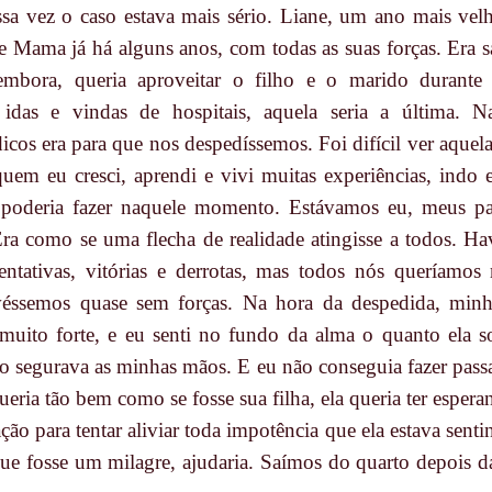
ssa vez o caso estava mais sério. Liane, um ano mais vel
 Mama já há alguns anos, com todas as suas forças. Era 
 embora, queria aproveitar o filho e o marido durant
e idas e vindas de hospitais, aquela seria a última. 
cos era para que nos despedíssemos. Foi difícil ver aquela
uem eu cresci, aprendi e vivi muitas experiências, indo
 poderia fazer naquele momento. Estávamos eu, meus pai
ra como se uma flecha de realidade atingisse a todos. H
entativas, vitórias e derrotas, mas todos nós queríamos 
éssemos quase sem forças. Na hora da despedida, minh
muito forte, e eu senti no fundo da alma o quanto ela so
 segurava as minhas mãos. E eu não conseguia fazer pass
ueria tão bem como se fosse sua filha, ela queria ter esperan
ão para tentar aliviar toda impotência que ela estava sent
 que fosse um milagre, ajudaria. Saímos do quarto depois 