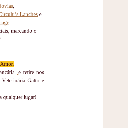
dovias
,
Circulu’s Lanches
e
mage
.
iais, marcando o
*
e Amor.
ancária
e retire nos
 Veterinária Gatto e
a qualquer lugar!