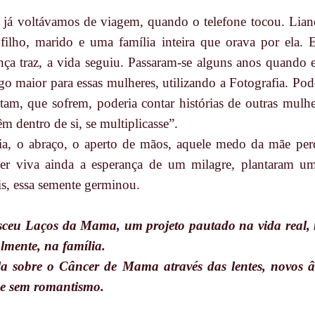
 já voltávamos de viagem, quando o telefone tocou. Liane
filho, marido e uma família inteira que orava por ela. 
ça traz, a vida seguiu. Passaram-se alguns anos quando e
go maior para essas mulheres, utilizando a Fotografia. Pod
tam, que sofrem, poderia contar histórias de outras mulh
êm dentro de si, se multiplicasse”.
ia, o abraço, o aperto de mãos, aquele medo da mãe perde
ter viva ainda a esperança de um milagre, plantaram 
s, essa semente germinou.
sceu Laços da Mama, um projeto pautado na vida real, 
almente, na família.
la sobre o Câncer de Mama através das lentes, novos â
 e sem romantismo.