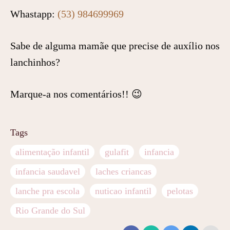
Whastapp:
(53) 984699969
Sabe de alguma mamãe que precise de auxílio nos
lanchinhos?
Marque-a nos comentários!! 😉
Tags
alimentação infantil
gulafit
infancia
infancia saudavel
laches criancas
lanche pra escola
nuticao infantil
pelotas
Rio Grande do Sul