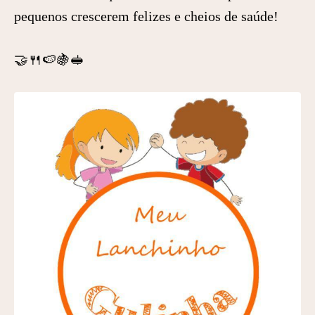
pequenos crescerem felizes e cheios de saúde!
🤝🍴🍉🍇🥪