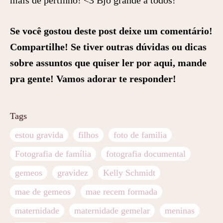
Se você gostou deste post deixe um comentário!
Compartilhe! Se tiver outras dúvidas ou dicas
sobre assuntos que quiser ler por aqui, mande
pra gente! Vamos adorar te responder!
Tags
estou gravida
filhos
foto de familia
Fotografia de família
fotografia documental
gemeos
gravidez
Kelly Schmidt
mae de gemeos
mae recem formada
maternidade
maternidade gemelar
meninas