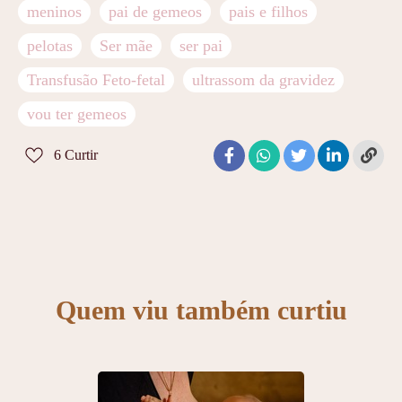
meninos
pai de gemeos
pais e filhos
pelotas
Ser mãe
ser pai
Transfusão Feto-fetal
ultrassom da gravidez
vou ter gemeos
6
Curtir
Quem viu também curtiu