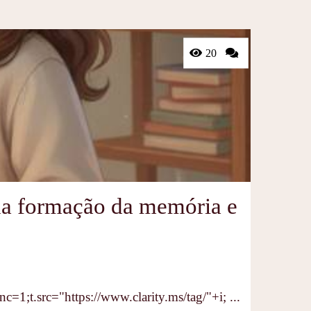
20
 na formação da memória e
ync=1;t.src="https://www.clarity.ms/tag/"+i; ...