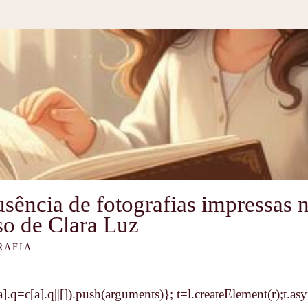
sência de fotografias impressas
so de Clara Luz
RAFIA
c[a].q=c[a].q||[]).push(arguments)}; t=l.createElement(r);t.as