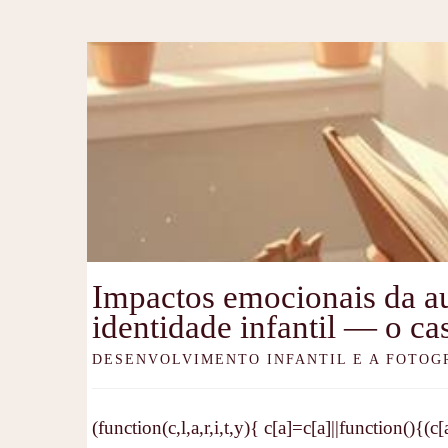
Impactos emocionais da au
identidade infantil — o ca
DESENVOLVIMENTO INFANTIL E A FOTOG
(function(c,l,a,r,i,t,y){ c[a]=c[a]||function(){(