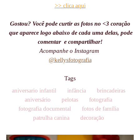
>> clica aqui
Gostou? Você pode curtir as fotos no <3 coração
que aparece logo abaixo de cada uma delas, pode
comentar e compartilhar!
Acompanhe o Instagram
@kellysfotografia
Tags
aniversario infantil
infância
brincadeiras
aniversário
pelotas
fotografia
fotografia documental
fotos de família
patrulha canina
decoração