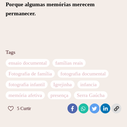
Porque algumas memórias merecem
permanecer.
Tags
ensaio documental
famílias reais
Fotografia de família
fotografia documental
fotografia infantil
Igrejinha
infancia
memória afetiva
presença
Serra Gaúcha
5
Curtir